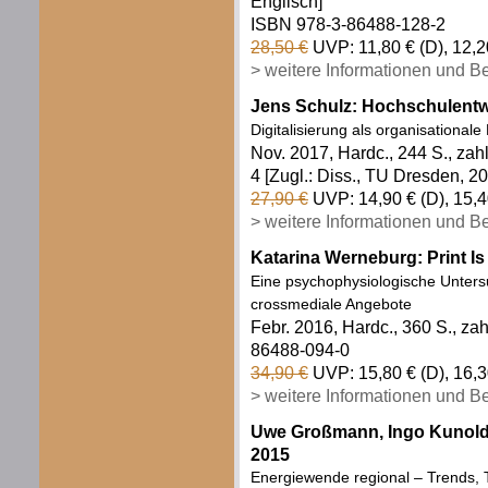
Englisch]
ISBN 978-3-86488-128-2
28,50 €
UVP: 11,80 € (D), 12,2
> weitere Informationen und B
Jens Schulz: Hochschulentw
Digitalisierung als organisational
Nov. 2017, Hardc., 244 S., zah
4 [Zugl.: Diss., TU Dresden, 2
27,90 €
UVP: 14,90 € (D), 15,4
> weitere Informationen und B
Katarina Werneburg: Print Is 
Eine psychophysiologische Unter
crossmediale Angebote
Febr. 2016, Hardc., 360 S., zahl
86488-094-0
34,90 €
UVP: 15,80 € (D), 16,3
> weitere Informationen und B
Uwe Großmann, Ingo Kunold,
2015
Energiewende regional – Trends, T