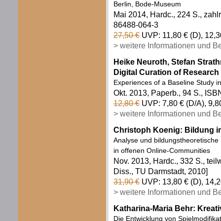
Berlin, Bode-Museum
Mai 2014, Hardc., 224 S., zah
86488-064-3
27,50 €
UVP: 11,80 € (D), 12,3
> weitere Informationen und B
Heike Neuroth, Stefan Strat
Digital Curation of Research
Experiences of a Baseline Study 
Okt. 2013, Paperb., 94 S., IS
12,80 €
UVP: 7,80 € (D/A), 9,
> weitere Informationen und B
Christoph Koenig: Bildung i
Analyse und bildungstheoretische 
in offenen Online-Communities
Nov. 2013, Hardc., 332 S., teil
Diss., TU Darmstadt, 2010]
31,90 €
UVP: 13,80 € (D), 14,2
> weitere Informationen und B
Katharina-Maria Behr: Krea
Die Entwicklung von Spielmodifika