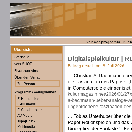
Verlagsprogramm, Buch
Übersicht
Startseite
Digitalspielkultur | R
vwh-SHOP
Beitrag erstellt am 8. Juli 2026
Flyer zum Abruf
… Christian A. Bachmann übe
Über den Verlag
die Faszination des Papiers: 
Zur Person
in Computerspiele eingenistet h
Programm / Verlagsreihen
kulturmagazin.net/2026/01/27/d
E-Humanities
a-bachmann-ueber-analoge-wu
E-Business
ungebrochene-faszination-des-
E-Collaboration
AV-Medien
… Tobias Unterhuber über die 
Typo|Druck
Paper-Rollenspielen und das W
Multimedia
Bindeglied der Fantastik“ | Feb