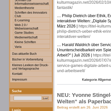
Schriften zur
kulturmagazin.net/2026/02/10/r
Informationswissenschaft
fantastik/
Medientheorie
Schriften des Innovators
… Philip Dietrich über Ethik, 
Club
E-Learning
interaktiver Welten: „Digitale
Web 2.0 /
März 2026 |
https://titel-kultu
Webwissenschaft
philip-dietrich-ueber-ethik-er
Game Studies
interaktiver-welten/
Medienwirtschaft
Kleine Schriften
… Harald Waldrich über Servic
Varia
Ununterscheidbarkeit von Spiel
Das aktuelle Buch
Arbeit?“ | Juli 2026 |
https://titel
Bücher in Vorbereitung
kulturmagazin.net/2026/07/07/d
service-games-digitale-arbeit-
Kleines Lexikon der Druck-
und Verlagssprache
und-arbeitswelt/
Kontakt
Kategorie
Allgeme
Impressum
Suche
NEU: Yvonne Stingel-
Welten“ als Paperba
Beitrag erstellt am 26. Juni 2026
Login