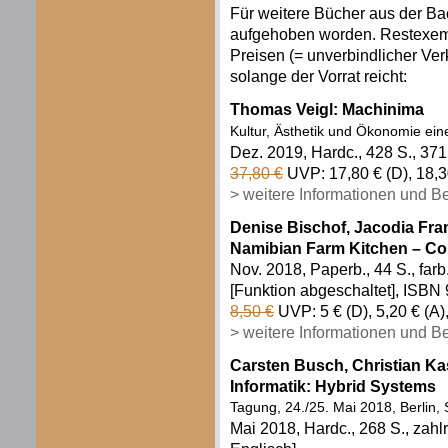
Für weitere Bücher aus der Bac
aufgehoben worden. Restexemp
Preisen (= unverbindlicher Verk
solange der Vorrat reicht:
Thomas Veigl: Machinima
Kultur, Ästhetik und Ökonomie eine
Dez. 2019, Hardc., 428 S., 37
37,80 €
UVP: 17,80 € (D), 18,3
> weitere Informationen und B
Denise Bischof, Jacodia Fra
Namibian Farm Kitchen – Co
Nov. 2018, Paperb., 44 S., farb
[Funktion abgeschaltet], ISBN
8,50 €
UVP: 5 € (D), 5,20 € (A
> weitere Informationen und B
Carsten Busch, Christian Ka
Informatik: Hybrid Systems
Tagung, 24./25. Mai 2018, Berlin,
Mai 2018, Hardc., 268 S., zahl